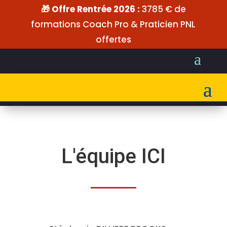
🎁 Offre Rentrée 2026 :
3785 € de
formations Coach Pro & Praticien PNL
offertes
L'équipe ICI