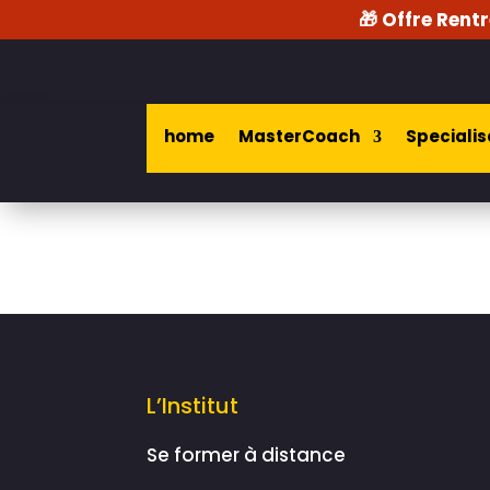
🎁 Offre Rentr
home
MasterCoach
Specialis
L’Institut
Se former à distance