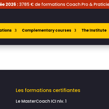
ée 2026 :
3785 € de formations Coach Pro & Praticie
ations
Complementary courses
The Institute
Les formations certifiantes
Le MasterCoach ICI niv. 1