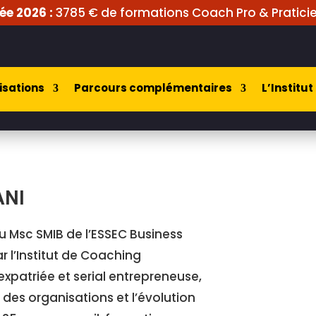
ée 2026 :
3785 € de formations Coach Pro & Praticie
isations
Parcours complémentaires
L’Institut
ANI
u Msc SMIB de l’ESSEC Business
r l’Institut de Coaching
expatriée et serial entrepreneuse,
es organisations et l’évolution