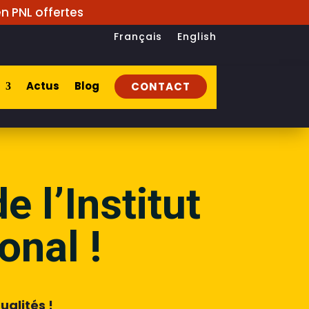
n PNL offertes
Français
English
Actus
Blog
CONTACT
e l’Institut
onal !
alités !