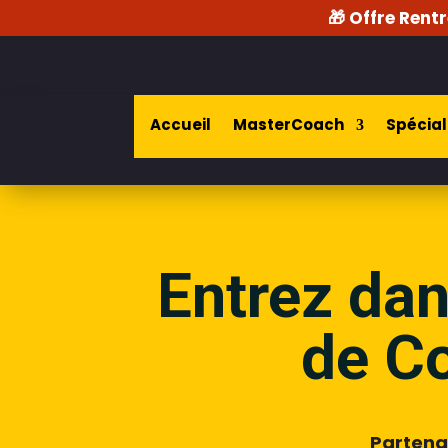
🎁 Offre Rentr
Accueil
MasterCoach
Spécial
Entrez dans
de Co
Partena