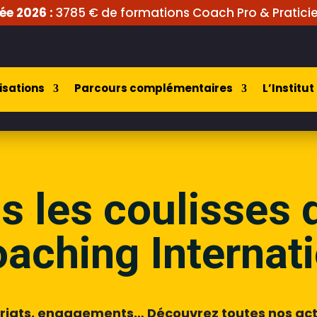
ée 2026 :
3785 € de formations Coach Pro & Praticie
isations
Parcours complémentaires
L’Institut
 les coulisses d
aching Internati
riats, engagements… Découvrez toutes nos actu