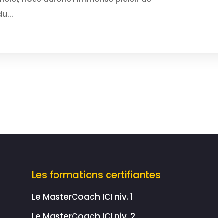
u...
Les formations certifiantes
Le MasterCoach ICI niv. 1
Le MasterCoach ICI niv. 2